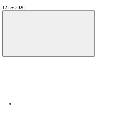
12 fev 2026
Compartilhar
Compartilhar po
Compartilhar n