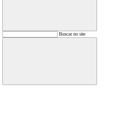
Buscar
Buscar no site
Buscar
Aumentar fonte
Diminuir fonte