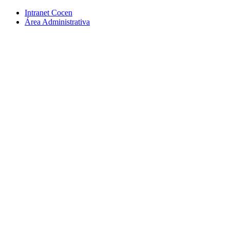
Conteúdo principal
Menu principal
Rodapé
Intranet Cocen
Área Administrativa
Aumentar fonte
Diminuir fonte