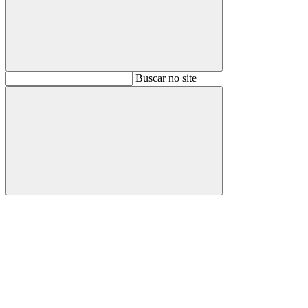
Buscar
Buscar no site
Buscar
Aumentar fonte
Diminuir fonte