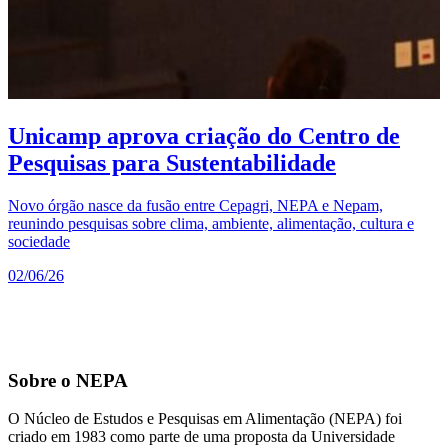
7
A
Unicamp aprova criação do Centro de
2
Pesquisas para Sustentabilidade
Novo órgão nasce da fusão entre Cepagri, NEPA e Nepam,
reunindo pesquisas sobre clima, ambiente, alimentação, cultura e
sociedade
02/06/26
Sobre o NEPA
O Núcleo de Estudos e Pesquisas em Alimentação (NEPA) foi
criado em 1983 como parte de uma proposta da Universidade