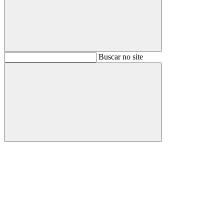
Buscar
Buscar no site
Buscar
Aumentar fonte
Diminuir fonte