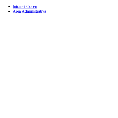
Conteúdo principal
Menu principal
Rodapé
Intranet Cocen
Área Administrativa
Aumentar fonte
Diminuir fonte