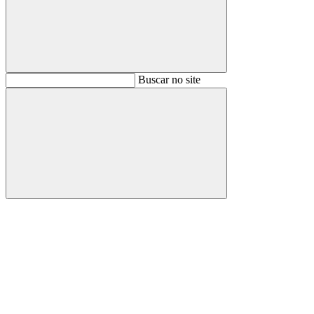
Buscar
Buscar no site
Buscar
Aumentar fonte
Diminuir fonte