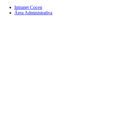
Conteúdo principal
Menu principal
Rodapé
Intranet Cocen
Área Administrativa
Aumentar fonte
Diminuir fonte