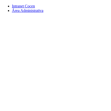
Conteúdo principal
Menu principal
Rodapé
Intranet Cocen
Área Administrativa
Aumentar fonte
Diminuir fonte