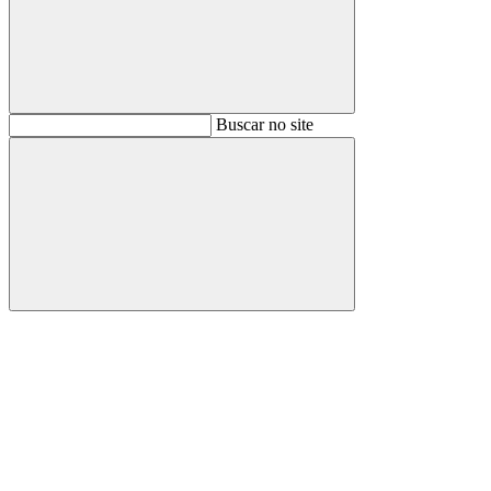
Buscar
Buscar no site
Buscar
Aumentar fonte
Diminuir fonte