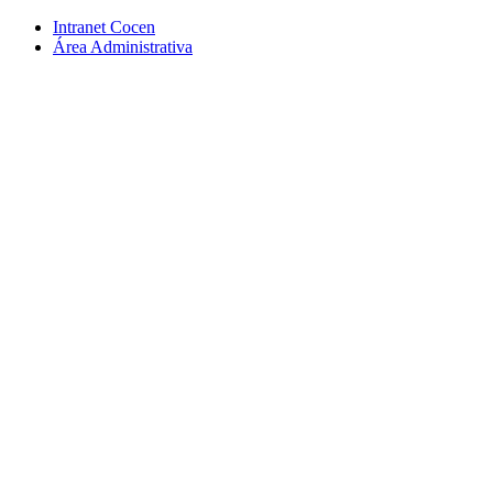
Conteúdo principal
Menu principal
Rodapé
Intranet Cocen
Área Administrativa
Aumentar fonte
Diminuir fonte