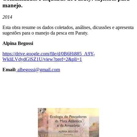
manejo.
2014
Esta obra resume os dados coletados, análises, dicussões e apresenta
sugestões para o manejo da pesca em Paraty.
Alpina Begossi
https://drive.google.com/file/d/0B6Hi885_A9Y-
WkliLVdydGlSZ1U/view?pref=2&pli=1
Email:
albegossi@gmail.com