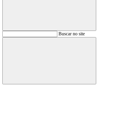
Buscar
Buscar no site
Buscar
Aumentar fonte
Diminuir fonte