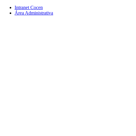
Conteúdo principal
Menu principal
Rodapé
Intranet Cocen
Área Administrativa
Aumentar fonte
Diminuir fonte