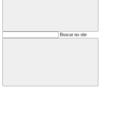
Buscar
Buscar no site
Buscar
Aumentar fonte
Diminuir fonte