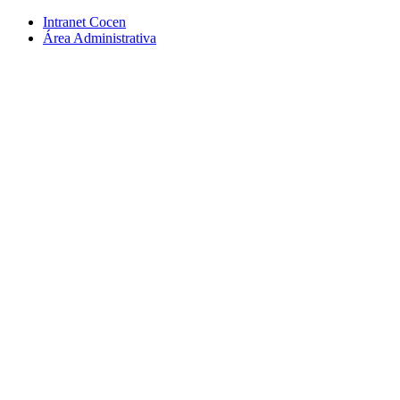
Conteúdo principal
Menu principal
Rodapé
Intranet Cocen
Área Administrativa
Aumentar fonte
Diminuir fonte