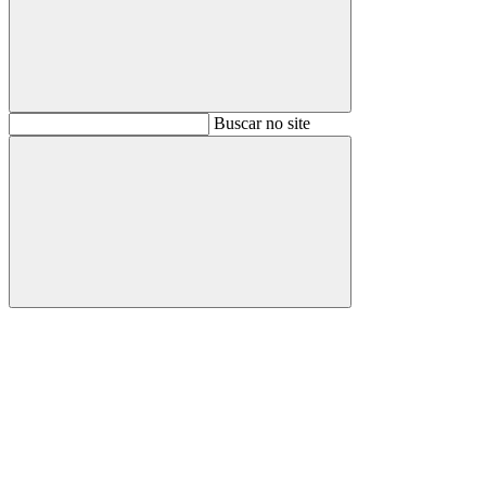
Buscar
Buscar no site
Buscar
Aumentar fonte
Diminuir fonte