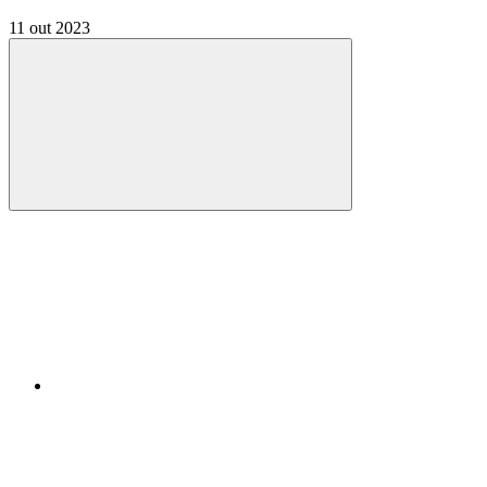
11 out 2023
Compartilhar
Compartilhar po
Compartilhar n