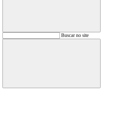
Buscar
Buscar no site
Buscar
Aumentar fonte
Diminuir fonte