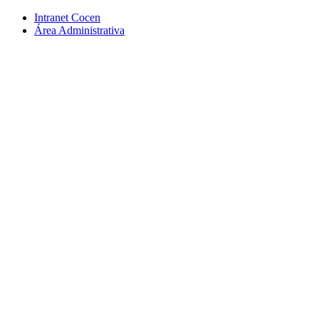
Conteúdo principal
Menu principal
Rodapé
Intranet Cocen
Área Administrativa
Aumentar fonte
Diminuir fonte